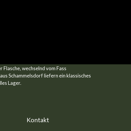
r Flasche
,
wechselnd vom Fass
aus Schammelsdorf liefern ein klassisches
lles Lager.
Kontakt