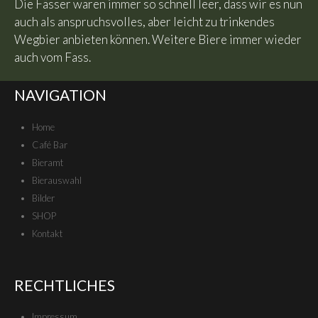
Die Fässer waren immer so schnell leer, dass wir es nun
auch als anspruchsvolles, aber leicht zu trinkendes
Wegbier anbieten können. Weitere Biere immer wieder
auch vom Fass.
NAVIGATION
Home
Café Bar
Bieramt
Bierauswahl
Bilder
SHOP
Kontakt
RECHTLICHES
Impressum